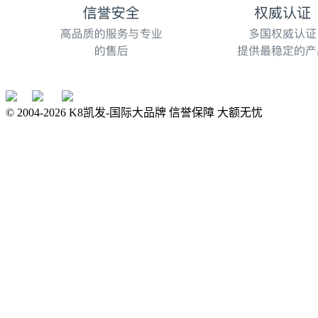
© 2004-
2026
K8凯发-国际大品牌 信誉保障 大额无忧