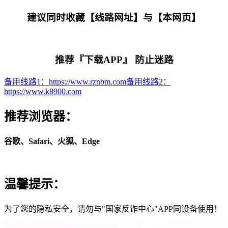
建议同时收藏【线路网址】与【本网页】
推荐『下载APP』 防止迷路
备用线路
1
：
https://www.rznbm.com
备用线路
2
：
https://www.k8900.com
推荐浏览器：
谷歌、Safari、火狐、Edge
温馨提示：
为了您的隐私安全，请勿与"国家反诈中心"APP同设备使用！