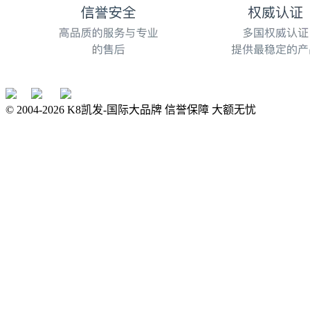
© 2004-
2026
K8凯发-国际大品牌 信誉保障 大额无忧