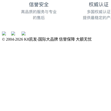
© 2004-
2026
K8凯发-国际大品牌 信誉保障 大额无忧