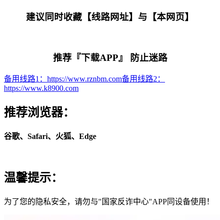
建议同时收藏【线路网址】与【本网页】
推荐『下载APP』 防止迷路
备用线路
1
：
https://www.rznbm.com
备用线路
2
：
https://www.k8900.com
推荐浏览器：
谷歌、Safari、火狐、Edge
温馨提示：
为了您的隐私安全，请勿与"国家反诈中心"APP同设备使用！