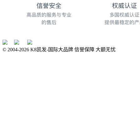
© 2004-
2026
K8凯发-国际大品牌 信誉保障 大额无忧