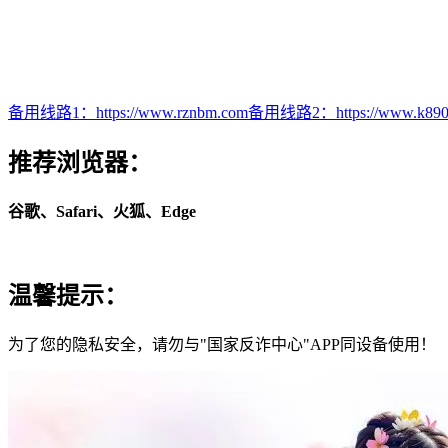
备用线路
1
：
https://www.rznbm.com
备用线路
2
：
https://www.k89
推荐浏览器：
谷歌、Safari、火狐、Edge
温馨提示：
为了您的隐私安全，请勿与"国家反诈中心"APP同设备使用！