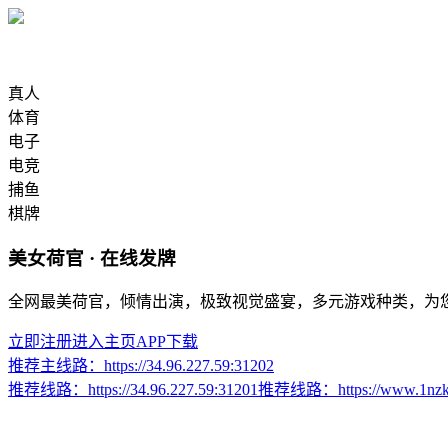
真人
体育
电子
电竞
捕鱼
棋牌
美女荷官 · 在线发牌
全网最美荷官，倾情出演，极致视觉盛宴，多元游戏种类，为
立即注册
进入主页
APP下载
推荐主线路：
https://34.96.227.59:31202
推荐线路：
https://34.96.227.59:31201
推荐线路：
https://www.1nz