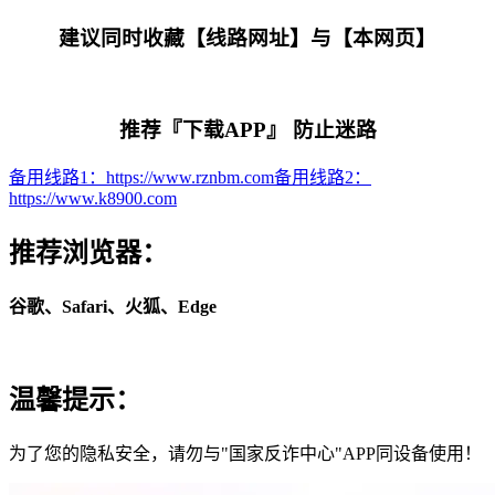
建议同时收藏【线路网址】与【本网页】
推荐『下载APP』 防止迷路
备用线路
1
：
https://www.rznbm.com
备用线路
2
：
https://www.k8900.com
推荐浏览器：
谷歌、Safari、火狐、Edge
温馨提示：
为了您的隐私安全，请勿与"国家反诈中心"APP同设备使用！