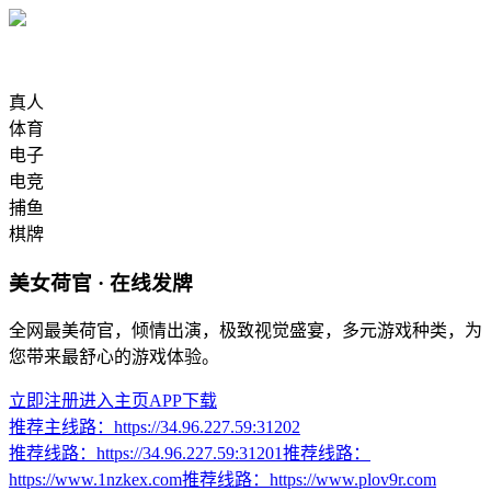
真人
体育
电子
电竞
捕鱼
棋牌
美女荷官 · 在线发牌
全网最美荷官，倾情出演，极致视觉盛宴，多元游戏种类，为
您带来最舒心的游戏体验。
立即注册
进入主页
APP下载
推荐主线路：
https://34.96.227.59:31202
推荐线路：
https://34.96.227.59:31201
推荐线路：
https://www.1nzkex.com
推荐线路：
https://www.plov9r.com