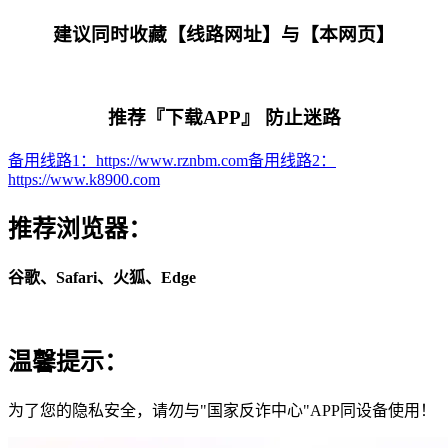
建议同时收藏【线路网址】与【本网页】
推荐『下载APP』 防止迷路
备用线路
1
：
https://www.rznbm.com
备用线路
2
：
https://www.k8900.com
推荐浏览器：
谷歌、Safari、火狐、Edge
温馨提示：
为了您的隐私安全，请勿与"国家反诈中心"APP同设备使用！